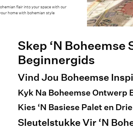
ohemian flair into your space with our
 your home with bohemian style
Skep ‘N Boheemse St
Beginnergids
Vind Jou Boheemse Inspi
Kyk Na Boheemse Ontwerp Bl
Kies ‘N Basiese Palet en Dri
Sleutelstukke Vir ‘N B