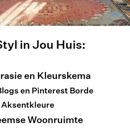
yl in Jou Huis:
rasie en Kleurskema
ogs en Pinterest Borde
e Aksentkleure
oheemse Woonruimte