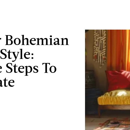
r Bohemian
tyle:
 Steps To
ate