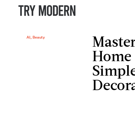
AI
,
Beauty
Maste
Home S
Simple
Decor